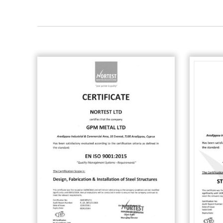
Αποθήκες Ιωάννου Εμπορική