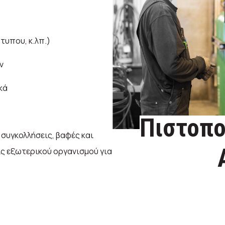
τυπου, κ.λπ.)
ν
κά
Πιστοπο
συγκολλήσεις, βαφές και
ς εξωτερικού οργανισμού για