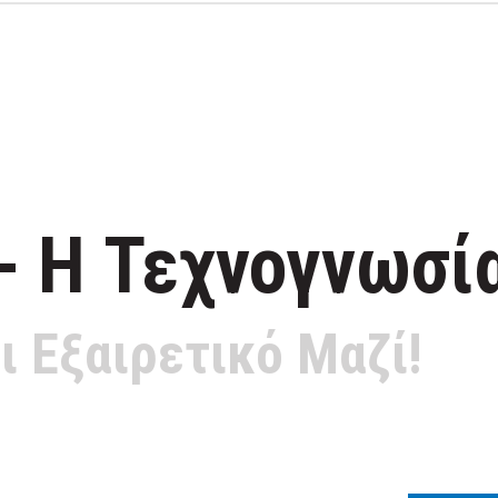
 -
Η Τεχνογνωσί
ι Εξαιρετικό Μαζί!